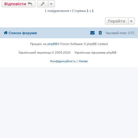
Відповісти
1 повідомлення • Сторінка
1
з
1
Перейти
Список форумів
Часовий пояс
UTC
Працює на
phpBB
® Forum Software © phpBB Limited
Український переклад © 2005-2020
Українська підтримка phpBB
Конфіденційність
|
Умови