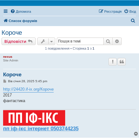
Допомога
Реєстрація
Вхід
П
Список форумів
о
Короче
ш
Пошук
Розшире
Відповісти
у
1 повідомлення • Сторінка
1
з
1
к
nexus
Site Admin
Короче
П
Вів січня 28, 2025 5:45 pm
о
в
http://24420.if-ix.org/Короче
і
2017
д
о
фантастика
м
л
е
н
н
я
пп іф-ікс інтернет 0503744235