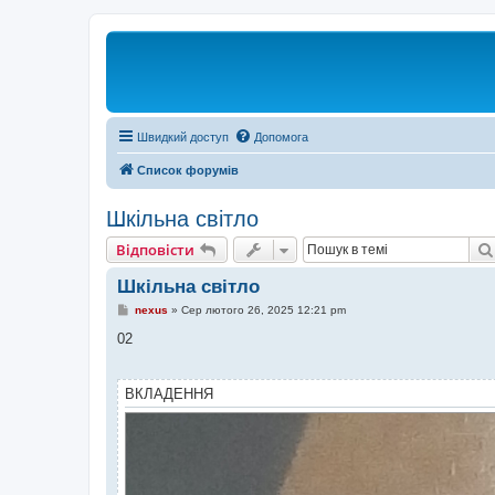
Швидкий доступ
Допомога
Список форумів
Шкільна світло
Відповісти
Шкільна світло
П
nexus
»
Сер лютого 26, 2025 12:21 pm
о
в
02
і
д
о
м
ВКЛАДЕННЯ
л
е
н
н
я