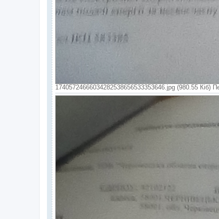
17405724666034282538656533353646.jpg (980.55 Кіб) П