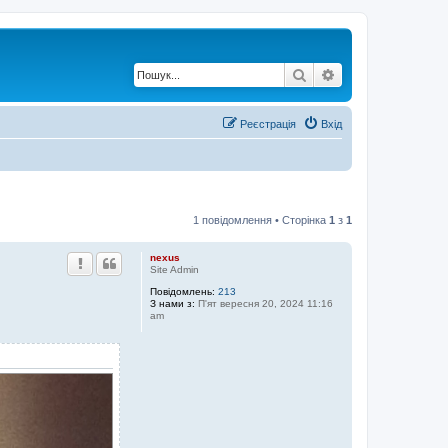
Пошук
Розширений по
Реєстрація
Вхід
1 повідомлення • Сторінка
1
з
1
nexus
Site Admin
Повідомлень:
213
З нами з:
П'ят вересня 20, 2024 11:16
am