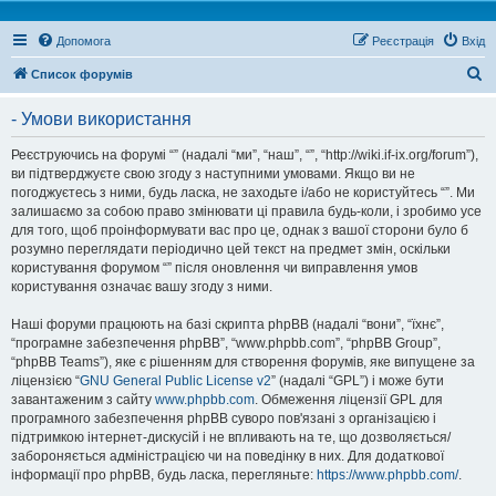
Допомога
Реєстрація
Вхід
П
Список форумів
о
- Умови використання
ш
у
Реєструючись на форумі “” (надалі “ми”, “наш”, “”, “http://wiki.if-ix.org/forum”),
ви підтверджуєте свою згоду з наступними умовами. Якщо ви не
к
погоджуєтесь з ними, будь ласка, не заходьте і/або не користуйтесь “”. Ми
залишаємо за собою право змінювати ці правила будь-коли, і зробимо усе
для того, щоб проінформувати вас про це, однак з вашої сторони було б
розумно переглядати періодично цей текст на предмет змін, оскільки
користування форумом “” після оновлення чи виправлення умов
користування означає вашу згоду з ними.
Наші форуми працюють на базі скрипта phpBB (надалі “вони”, “їхнє”,
“програмне забезпечення phpBB”, “www.phpbb.com”, “phpBB Group”,
“phpBB Teams”), яке є рішенням для створення форумів, яке випущене за
ліцензією “
GNU General Public License v2
” (надалі “GPL”) і може бути
завантаженим з сайту
www.phpbb.com
. Обмеження ліцензії GPL для
програмного забезпечення phpBB суворо пов'язані з організацією і
підтримкою інтернет-дискусій і не впливають на те, що дозволяється/
забороняється адміністрацією чи на поведінку в них. Для додаткової
інформації про phpBB, будь ласка, перегляньте:
https://www.phpbb.com/
.