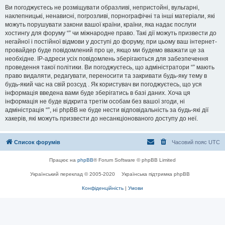
Ви погоджуєтесь не розміщувати образливі, непристойні, вульгарні,
наклепницькі, ненависні, погрозливі, порнографічні та інші матеріали, які
можуть порушувати закони вашої країни, країни, яка надає послуги
хостингу для форуму “” чи міжнародне право. Такі дії можуть призвести до
негайної і постійної відмови у доступі до форуму, при цьому ваш інтернет-
провайдер буде повідомлений про це, якщо ми будемо вважати це за
необхідне. IP-адреси усіх повідомлень зберігаються для забезпечення
проведення такої політики. Ви погоджуєтесь, що адміністратори “” мають
право видаляти, редагувати, переносити та закривати будь-яку тему в
будь-який час на свій розсуд . Як користувач ви погоджуєтесь, що уся
інформація введена вами буде зберігатись в базі даних. Хоча ця
інформація не буде відкрита третім особам без вашої згоди, ні
адміністрація “”, ні phpBB не буде нести відповідальність за будь-які дії
хакерів, які можуть призвести до несанкціонованого доступу до неї.
Список форумів
Часовий пояс
UTC
Працює на
phpBB
® Forum Software © phpBB Limited
Український переклад © 2005-2020
Українська підтримка phpBB
Конфіденційність
|
Умови