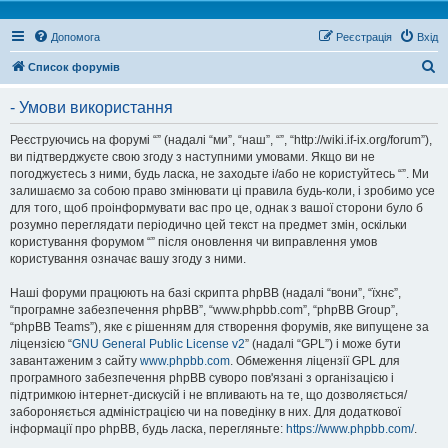
Допомога
Реєстрація
Вхід
П
Список форумів
о
- Умови використання
ш
у
Реєструючись на форумі “” (надалі “ми”, “наш”, “”, “http://wiki.if-ix.org/forum”),
ви підтверджуєте свою згоду з наступними умовами. Якщо ви не
к
погоджуєтесь з ними, будь ласка, не заходьте і/або не користуйтесь “”. Ми
залишаємо за собою право змінювати ці правила будь-коли, і зробимо усе
для того, щоб проінформувати вас про це, однак з вашої сторони було б
розумно переглядати періодично цей текст на предмет змін, оскільки
користування форумом “” після оновлення чи виправлення умов
користування означає вашу згоду з ними.
Наші форуми працюють на базі скрипта phpBB (надалі “вони”, “їхнє”,
“програмне забезпечення phpBB”, “www.phpbb.com”, “phpBB Group”,
“phpBB Teams”), яке є рішенням для створення форумів, яке випущене за
ліцензією “
GNU General Public License v2
” (надалі “GPL”) і може бути
завантаженим з сайту
www.phpbb.com
. Обмеження ліцензії GPL для
програмного забезпечення phpBB суворо пов'язані з організацією і
підтримкою інтернет-дискусій і не впливають на те, що дозволяється/
забороняється адміністрацією чи на поведінку в них. Для додаткової
інформації про phpBB, будь ласка, перегляньте:
https://www.phpbb.com/
.