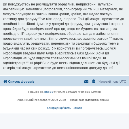
Ви погоджуєтесь не розміщувати образливі, непристойні, вульгарні,
наклепницькі, ненависні, погрозливі, порнографічні та інші матеріали, які
можуть порушувати закони вашої країни, країни, яка надає послуги
хостингу для форуму “” чи міжнародне право. Такі дії можуть призвести до
негайної і постійної відмови у доступі до форуму, при цьому ваш інтернет-
провайдер буде повідомлений про це, якщо ми будемо вважати це за
необхідне. IP-адреси усіх повідомлень зберігаються для забезпечення
проведення такої політики. Ви погоджуєтесь, що адміністратори “” мають
право видаляти, редагувати, переносити та закривати будь-яку тему в
будь-який час на свій розсуд . Як користувач ви погоджуєтесь, що уся
інформація введена вами буде зберігатись в базі даних. Хоча ця
інформація не буде відкрита третім особам без вашої згоди, ні
адміністрація “”, ні phpBB не буде нести відповідальність за будь-які дії
хакерів, які можуть призвести до несанкціонованого доступу до неї.
Список форумів
Часовий пояс
UTC
Працює на
phpBB
® Forum Software © phpBB Limited
Український переклад © 2005-2020
Українська підтримка phpBB
Конфіденційність
|
Умови