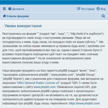
Допомога
Реєстрація
Вхід
П
Список форумів
о
- Умови використання
ш
у
Реєструючись на форумі “” (надалі “ми”, “наш”, “”, “http://wiki.if-ix.org/forum”),
ви підтверджуєте свою згоду з наступними умовами. Якщо ви не
к
погоджуєтесь з ними, будь ласка, не заходьте і/або не користуйтесь “”. Ми
залишаємо за собою право змінювати ці правила будь-коли, і зробимо усе
для того, щоб проінформувати вас про це, однак з вашої сторони було б
розумно переглядати періодично цей текст на предмет змін, оскільки
користування форумом “” після оновлення чи виправлення умов
користування означає вашу згоду з ними.
Наші форуми працюють на базі скрипта phpBB (надалі “вони”, “їхнє”,
“програмне забезпечення phpBB”, “www.phpbb.com”, “phpBB Group”,
“phpBB Teams”), яке є рішенням для створення форумів, яке випущене за
ліцензією “
GNU General Public License v2
” (надалі “GPL”) і може бути
завантаженим з сайту
www.phpbb.com
. Обмеження ліцензії GPL для
програмного забезпечення phpBB суворо пов'язані з організацією і
підтримкою інтернет-дискусій і не впливають на те, що дозволяється/
забороняється адміністрацією чи на поведінку в них. Для додаткової
інформації про phpBB, будь ласка, перегляньте:
https://www.phpbb.com/
.