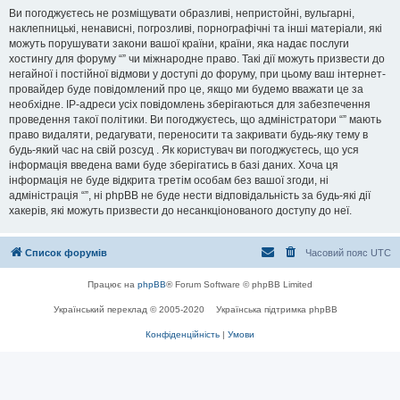
Ви погоджуєтесь не розміщувати образливі, непристойні, вульгарні,
наклепницькі, ненависні, погрозливі, порнографічні та інші матеріали, які
можуть порушувати закони вашої країни, країни, яка надає послуги
хостингу для форуму “” чи міжнародне право. Такі дії можуть призвести до
негайної і постійної відмови у доступі до форуму, при цьому ваш інтернет-
провайдер буде повідомлений про це, якщо ми будемо вважати це за
необхідне. IP-адреси усіх повідомлень зберігаються для забезпечення
проведення такої політики. Ви погоджуєтесь, що адміністратори “” мають
право видаляти, редагувати, переносити та закривати будь-яку тему в
будь-який час на свій розсуд . Як користувач ви погоджуєтесь, що уся
інформація введена вами буде зберігатись в базі даних. Хоча ця
інформація не буде відкрита третім особам без вашої згоди, ні
адміністрація “”, ні phpBB не буде нести відповідальність за будь-які дії
хакерів, які можуть призвести до несанкціонованого доступу до неї.
Список форумів
Часовий пояс
UTC
Працює на
phpBB
® Forum Software © phpBB Limited
Український переклад © 2005-2020
Українська підтримка phpBB
Конфіденційність
|
Умови