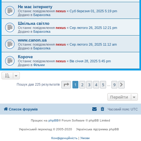
Не має інтернету
Останнє повідомлення
nexus
«
Суб березня 01, 2025 5:19 pm
Додано в
Барахолка
Шкільна світло
Останнє повідомлення
nexus
«
Сер лютого 26, 2025 12:21 pm
Додано в
Барахолка
www.canon.ua
Останнє повідомлення
nexus
«
Сер лютого 26, 2025 11:12 am
Додано в
Барахолка
Короче
Останнє повідомлення
nexus
«
Вів січня 28, 2025 5:45 pm
Додано в
Фільми
Сторінка
1
з
9
1
2
3
4
5
9
Далі
Пошук дав 225 результатів
…
Перейти
Список форумів
Часовий пояс
UTC
Працює на
phpBB
® Forum Software © phpBB Limited
Український переклад © 2005-2020
Українська підтримка phpBB
Конфіденційність
|
Умови