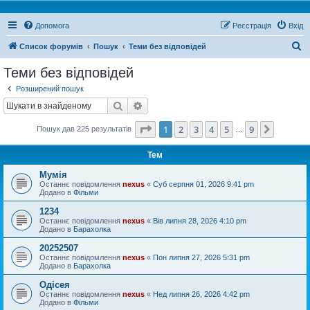
Допомога
Реєстрація
Вхід
П
Список форумів
Пошук
Теми без відповідей
о
Теми без відповідей
ш
Розширений пошук
у
Пошук
Розширений пошук
к
Сторінка
1
з
9
1
2
3
4
5
9
Далі
Пошук дав 225 результатів
…
Тем
Мумія
Останнє повідомлення
nexus
«
Суб серпня 01, 2026 9:41 pm
Додано в
Фільми
1234
Останнє повідомлення
nexus
«
Вів липня 28, 2026 4:10 pm
Додано в
Барахолка
20252507
Останнє повідомлення
nexus
«
Пон липня 27, 2026 5:31 pm
Додано в
Барахолка
Одісея
Останнє повідомлення
nexus
«
Нед липня 26, 2026 4:42 pm
Додано в
Фільми