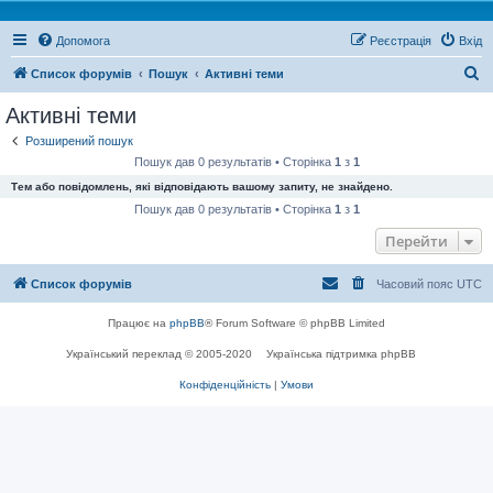
Допомога
Реєстрація
Вхід
П
Список форумів
Пошук
Активні теми
о
Активні теми
ш
Розширений пошук
у
Пошук дав 0 результатів • Сторінка
1
з
1
к
Тем або повідомлень, які відповідають вашому запиту, не знайдено.
Пошук дав 0 результатів • Сторінка
1
з
1
Перейти
Список форумів
Часовий пояс
UTC
Працює на
phpBB
® Forum Software © phpBB Limited
Український переклад © 2005-2020
Українська підтримка phpBB
Конфіденційність
|
Умови