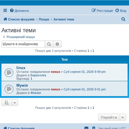
Допомога
Реєстрація
Вхід
П
Список форумів
Пошук
Активні теми
о
Активні теми
ш
Розширений пошук
у
Пошук
Розширений пошук
к
Пошук дав 2 результатів • Сторінка
1
з
1
Тем
linux
Останнє повідомлення
nexus
«
Суб серпня 01, 2026 9:49 pm
Додано в
Барахолка
Відповіді:
1
Мумія
Останнє повідомлення
nexus
«
Суб серпня 01, 2026 9:41 pm
Додано в
Фільми
Пошук дав 2 результатів • Сторінка
1
з
1
Перейти
Список форумів
Часовий пояс
UTC