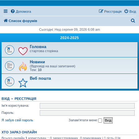
Допомога
Реєстрація
Вхід
П
Список форумів
о
Сьогодні: Нед серпня 09, 2026 6:08 am
ш
2024-2025
у
Головна
к
стартова сторінка
Новини
(Відповіді на ваші запитання)
Тем:
10
Веб пошта
ВХІД
•
РЕЄСТРАЦІЯ
Ім'я користувача:
Пароль:
Я забув свій пароль
Запам'ятати мене
ХТО ЗАРАЗ ОНЛАЙН
Всього онлайн
1
користувач :: 0 зареєстрованих, 0 прихованих і 1 гість (Ця