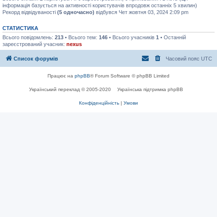
інформація базується на активності користувачів впродовж останніх 5 хвилин)
Рекорд відвідуваності
(5 одночасно)
відбувся Чет жовтня 03, 2024 2:09 pm
СТАТИСТИКА
Всього повідомлень:
213
• Всього тем:
146
• Всього учасників
1
• Останній
зареєстрований учасник:
nexus
Список форумів
Часовий пояс
UTC
Працює на
phpBB
® Forum Software © phpBB Limited
Український переклад © 2005-2020
Українська підтримка phpBB
Конфіденційність
|
Умови