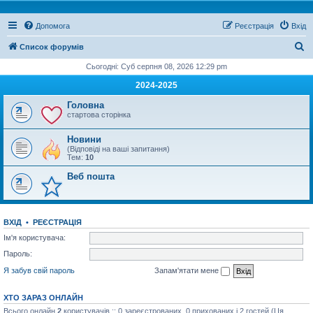
Допомога
Реєстрація
Вхід
П
Список форумів
о
Сьогодні: Суб серпня 08, 2026 12:29 pm
ш
2024-2025
у
Головна
к
стартова сторінка
Новини
(Відповіді на ваші запитання)
Тем:
10
Веб пошта
ВХІД
•
РЕЄСТРАЦІЯ
Ім'я користувача:
Пароль:
Я забув свій пароль
Запам'ятати мене
ХТО ЗАРАЗ ОНЛАЙН
Всього онлайн
2
користувачів :: 0 зареєстрованих, 0 прихованих і 2 гостей (Ця