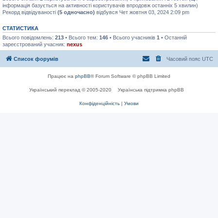
інформація базується на активності користувачів впродовж останніх 5 хвилин)
Рекорд відвідуваності
(5 одночасно)
відбувся Чет жовтня 03, 2024 2:09 pm
СТАТИСТИКА
Всього повідомлень:
213
• Всього тем:
146
• Всього учасників
1
• Останній
зареєстрований учасник:
nexus
Список форумів
Часовий пояс
UTC
Працює на
phpBB
® Forum Software © phpBB Limited
Український переклад © 2005-2020
Українська підтримка phpBB
Конфіденційність
|
Умови