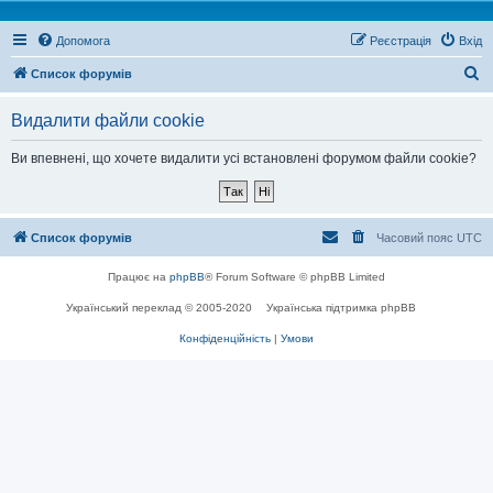
Допомога
Реєстрація
Вхід
П
Список форумів
о
Видалити файли cookie
ш
у
Ви впевнені, що хочете видалити усі встановлені форумом файли cookie?
к
Список форумів
Часовий пояс
UTC
Працює на
phpBB
® Forum Software © phpBB Limited
Український переклад © 2005-2020
Українська підтримка phpBB
Конфіденційність
|
Умови