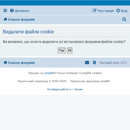
Допомога
Реєстрація
Вхід
П
Список форумів
о
Видалити файли cookie
ш
у
Ви впевнені, що хочете видалити усі встановлені форумом файли cookie?
к
Список форумів
Часовий пояс
UTC
Працює на
phpBB
® Forum Software © phpBB Limited
Український переклад © 2005-2020
Українська підтримка phpBB
Конфіденційність
|
Умови