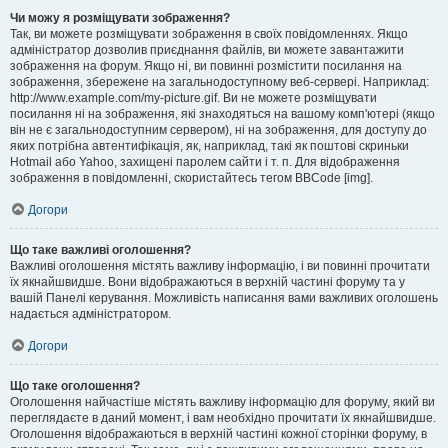
Чи можу я розміщувати зображення?
Так, ви можете розміщувати зображення в своїх повідомленнях. Якщо
адміністратор дозволив приєднання файлів, ви можете завантажити
зображення на форум. Якщо ні, ви повинні розмістити посилання на
зображення, збережене на загальнодоступному веб-сервері. Наприклад:
http://www.example.com/my-picture.gif. Ви не можете розміщувати
посилання ні на зображення, які знаходяться на вашому комп'ютері (якщо
він не є загальнодоступним сервером), ні на зображення, для доступу до
яких потрібна автентифікація, як, наприклад, такі як поштові скриньки
Hotmail або Yahoo, захищені паролем сайти і т. п. Для відображення
зображення в повідомленні, скористайтесь тегом BBCode [img].
Догори
Що таке важливі оголошення?
Важливі оголошення містять важливу інформацію, і ви повинні прочитати
їх якнайшвидше. Вони відображаються в верхній частині форуму та у
вашій Панелі керування. Можливість написання вами важливих оголошень
надається адміністратором.
Догори
Що таке оголошення?
Оголошення найчастіше містять важливу інформацію для форуму, який ви
переглядаєте в даний момент, і вам необхідно прочитати їх якнайшвидше.
Оголошення відображаються в верхній частині кожної сторінки форуму, в