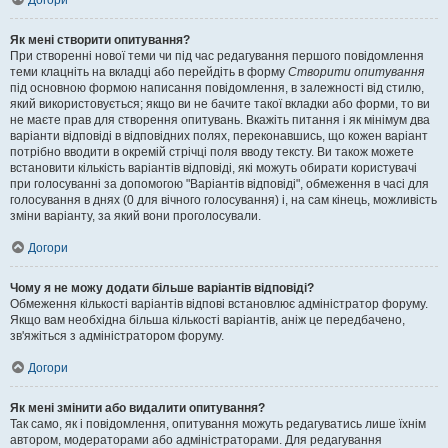
Догори
Як мені створити опитування?
При створенні нової теми чи під час редагування першого повідомлення
теми клацніть на вкладці або перейдіть в форму
Створити опитування
під основною формою написання повідомлення, в залежності від стилю,
який використовується; якщо ви не бачите такої вкладки або форми, то ви
не маєте прав для створення опитувань. Вкажіть питання і як мінімум два
варіанти відповіді в відповідних полях, переконавшись, що кожен варіант
потрібно вводити в окремій стрічці поля вводу тексту. Ви також можете
встановити кількість варіантів відповіді, які можуть обирати користувачі
при голосуванні за допомогою "Варіантів відповіді", обмеження в часі для
голосування в днях (0 для вічного голосування) і, на сам кінець, можливість
зміни варіанту, за який вони проголосували.
Догори
Чому я не можу додати більше варіантів відповіді?
Обмеження кількості варіантів відпові встановлює адміністратор форуму.
Якщо вам необхідна більша кількості варіантів, аніж це передбачено,
зв'яжіться з адміністратором форуму.
Догори
Як мені змінити або видалити опитування?
Так само, як і повідомлення, опитування можуть редагуватись лише їхнім
автором, модераторами або адміністраторами. Для редагування