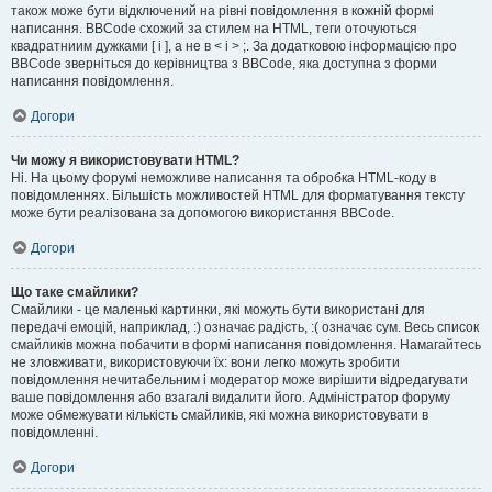
також може бути відключений на рівні повідомлення в кожній формі
написання. BBCode схожий за стилем на HTML, теги оточуються
квадратниим дужками [ і ], а не в < і > ;. За додатковою інформацією про
BBCode зверніться до керівництва з BBCode, яка доступна з форми
написання повідомлення.
Догори
Чи можу я використовувати HTML?
Ні. На цьому форумі неможливе написання та обробка HTML-коду в
повідомленнях. Більшість можливостей HTML для форматування тексту
може бути реалізована за допомогою використання BBCode.
Догори
Що таке смайлики?
Смайлики - це маленькі картинки, які можуть бути використані для
передачі емоцій, наприклад, :) означає радість, :( означає сум. Весь список
смайликів можна побачити в формі написання повідомлення. Намагайтесь
не зловживати, використовуючи їх: вони легко можуть зробити
повідомлення нечитабельним і модератор може вирішити відредагувати
ваше повідомлення або взагалі видалити його. Адміністратор форуму
може обмежувати кількість смайликів, які можна використовувати в
повідомленні.
Догори