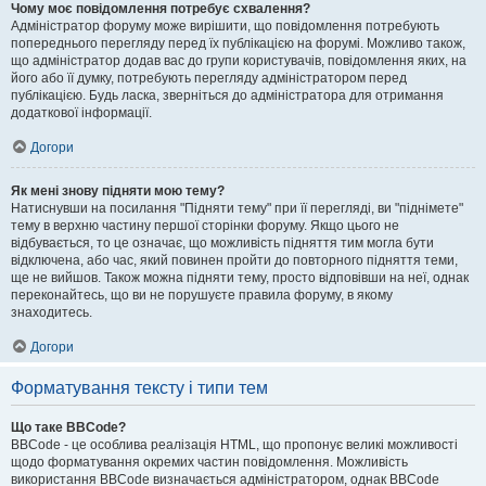
Чому моє повідомлення потребує схвалення?
Адміністратор форуму може вирішити, що повідомлення потребують
попереднього перегляду перед їх публікацією на форумі. Можливо також,
що адміністратор додав вас до групи користувачів, повідомлення яких, на
його або її думку, потребують перегляду адміністратором перед
публікацією. Будь ласка, зверніться до адміністратора для отримання
додаткової інформації.
Догори
Як мені знову підняти мою тему?
Натиснувши на посилання "Підняти тему" при її перегляді, ви "піднімете"
тему в верхню частину першої сторінки форуму. Якщо цього не
відбувається, то це означає, що можливість підняття тим могла бути
відключена, або час, який повинен пройти до повторного підняття теми,
ще не вийшов. Також можна підняти тему, просто відповівши на неї, однак
переконайтесь, що ви не порушуєте правила форуму, в якому
знаходитесь.
Догори
Форматування тексту і типи тем
Що таке BBCode?
BBCode - це особлива реалізація HTML, що пропонує великі можливості
щодо форматування окремих частин повідомлення. Можливість
використання BBCode визначається адміністратором, однак BBCode