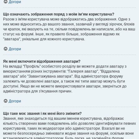
Догори
Що означають зображення поряд з моїм ім'ям користувача?
Разом з ім'ям користувача може відображатись два зображення. Одне з
них може відноситись до вашого звання, зазвичай у вигляді зірочок, блоків
чи крапок, які вказують на те, скільки повідомлень ви написали, або на ваш
статус на форумі. Інше, як правило більше, зображення відомо як
"аватара", унікальне для кожного користувача.
Догори
Як мені включити відображення аватари?
На вкладці "Профіль" особистого розділу ви можете додати аватару з
використанням різних інструментів: "Галерея аватар", "Віддалена
аватара" або "Завантажувана аватара". Від адміністратора форуму
залежить чи дозволені аватари, а також які типи аватар можуть бути
доступні. Якщо ви не можете використовувати аватари, зверніться до
адміністратора для з'ясування причин.
Догори
Що таке моє звання і як мені його змінити?
Звання, яке знаходиться під вашим іменем користувача, відображає
кількість створених вами повідомлень або дозволяє ідентифікувати певних
користувачів, таких як модератори або адміністратори. Взагалі ви не
можете безпосередньо змінювати жодне звання на форумі, оскільки вони
встановлюються адміністратором. Будь ласка, не засмічуйте форум