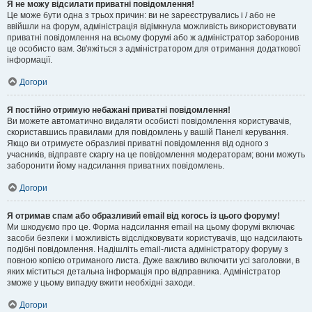
Я не можу відсилати приватні повідомлення!
Це може бути одна з трьох причин: ви не зареєструвались і / або не
ввійшли на форум, адміністрація відімкнула можливість використовувати
приватні повідомлення на всьому форумі або ж адміністратор заборонив
це особисто вам. Зв'яжіться з адміністратором для отримання додаткової
інформації.
Догори
Я постійно отримую небажані приватні повідомлення!
Ви можете автоматично видаляти особисті повідомлення користувачів,
скориставшись правилами для повідомлень у вашій Панелі керування.
Якщо ви отримуєте образливі приватні повідомлення від одного з
учасників, відправте скаргу на це повідомлення модераторам; вони можуть
заборонити йому надсилання приватних повідомлень.
Догори
Я отримав спам або образливий email від когось із цього форуму!
Ми шкодуємо про це. Форма надсилання email на цьому форумі включає
засоби безпеки і можливість відслідковувати користувачів, що надсилають
подібні повідомлення. Надішліть email-листа адміністратору форуму з
повною копією отриманого листа. Дуже важливо включити усі заголовки, в
яких міститься детальна інформація про відправника. Адміністратор
зможе у цьому випадку вжити необхідні заходи.
Догори