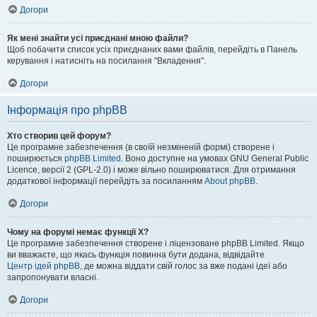
Догори
Як мені знайти усі приєднані мною файли?
Щоб побачити список усіх приєднаних вами файлів, перейдіть в Панель
керування і натисніть на посилання "Вкладення".
Догори
Інформація про phpBB
Хто створив цей форум?
Це програмне забезпечення (в своїй незміненій формі) створене і
поширюється
phpBB Limited
. Воно доступне на умовах GNU General Public
Licence, версії 2 (GPL-2.0) і може вільно поширюватися. Для отримання
додаткової інформації перейдіть за посиланням
About phpBB
.
Догори
Чому на форумі немає функції X?
Це програмне забезпечення створене і ліцензоване phpBB Limited. Якщо
ви вважаєте, що якась функція повинна бути додана, відвідайте
Центр ідей phpBB
, де можна віддати свій голос за вже подані ідеї або
запропонувати власні.
Догори