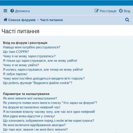
Допомога
Реєстрація
Вхід
П
Список форумів
Часті питання
о
Часті питання
ш
у
Вхід на форум і реєстрація
Навіщо мені потрібно реєструватися?
к
Що таке COPPA?
Чому я не можу зареєструватись?
Я тільки що зареєструвався, але не можу увійти!
Чому я не можу увійти?
Я колись зареєструвався, але тепер не можу увійти!
Я забув пароль!
Чому мені постійно доводиться вводити ім’я і пароль?
Що робить функція "Видалити файли cookie"?
Параметри та налаштування
Як мені змінити мої налаштування?
Як уникнути появи мого імені в списку "Хто зараз на форумі"?
На форумі встановлено невірний час!
Я встановив власну часову зону, але час все одно невірний!
Моя рідна мова відсутня у списку!
Що означають зображення поряд з моїм ім'ям користувача?
Як мені включити відображення аватари?
Що таке моє звання і як мені його змінити?