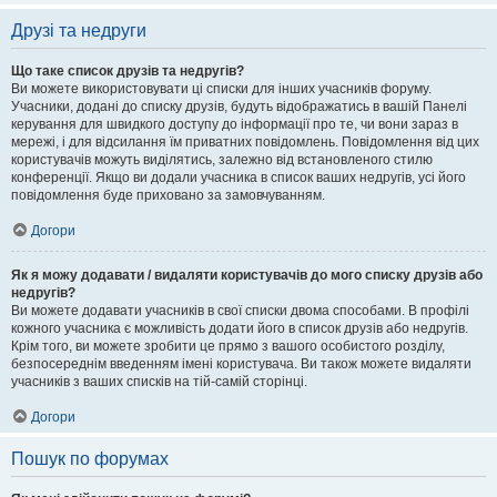
Друзі та недруги
Що таке список друзів та недругів?
Ви можете використовувати ці списки для інших учасників форуму.
Учасники, додані до списку друзів, будуть відображатись в вашій Панелі
керування для швидкого доступу до інформації про те, чи вони зараз в
мережі, і для відсилання їм приватних повідомлень. Повідомлення від цих
користувачів можуть виділятись, залежно від встановленого стилю
конференції. Якщо ви додали учасника в список ваших недругів, усі його
повідомлення буде приховано за замовчуванням.
Догори
Як я можу додавати / видаляти користувачів до мого списку друзів або
недругів?
Ви можете додавати учасників в свої списки двома способами. В профілі
кожного учасника є можливість додати його в список друзів або недругів.
Крім того, ви можете зробити це прямо з вашого особистого розділу,
безпосереднім введенням імені користувача. Ви також можете видаляти
учасників з ваших списків на тій-самій сторінці.
Догори
Пошук по форумах