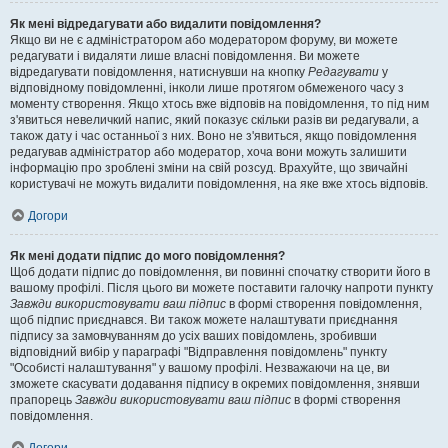
Як мені відредагувати або видалити повідомлення?
Якщо ви не є адміністратором або модератором форуму, ви можете
редагувати і видаляти лише власні повідомлення. Ви можете
відредагувати повідомлення, натиснувши на кнопку
Редагувати
у
відповідному повідомленні, інколи лише протягом обмеженого часу з
моменту створення. Якщо хтось вже відповів на повідомлення, то під ним
з'явиться невеличкий напис, який показує скільки разів ви редагували, а
також дату і час останньої з них. Воно не з'явиться, якщо повідомлення
редагував адміністратор або модератор, хоча вони можуть залишити
інформацію про зроблені зміни на свій розсуд. Врахуйте, що звичайні
користувачі не можуть видалити повідомлення, на яке вже хтось відповів.
Догори
Як мені додати підпис до мого повідомлення?
Щоб додати підпис до повідомлення, ви повинні спочатку створити його в
вашому профілі. Після цього ви можете поставити галочку напроти пункту
Завжди використовувати ваш підпис
в формі створення повідомлення,
щоб підпис приєднався. Ви також можете налаштувати приєднання
підпису за замовчуванням до усіх ваших повідомлень, зробивши
відповідний вибір у параграфі "Відправлення повідомлень" пункту
"Особисті налаштування" у вашому профілі. Незважаючи на це, ви
зможете скасувати додавання підпису в окремих повідомлення, знявши
прапорець
Завжди використовувати ваш підпис
в формі створення
повідомлення.