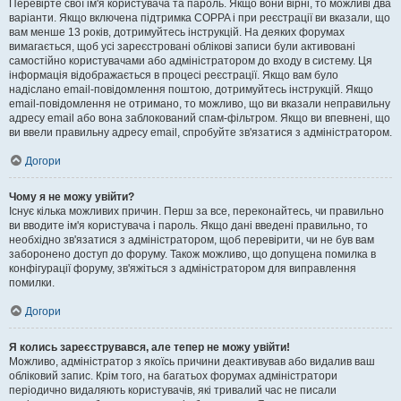
Перевірте свої ім'я користувача та пароль. Якщо вони вірні, то можливі два
варіанти. Якщо включена підтримка COPPA і при реєстрації ви вказали, що
вам менше 13 років, дотримуйтесь інструкцій. На деяких форумах
вимагається, щоб усі зареєстровані облікові записи були активовані
самостійно користувачами або адміністратором до входу в систему. Ця
інформація відображається в процесі реєстрації. Якщо вам було
надіслано email-повідомлення поштою, дотримуйтесь інструкцій. Якщо
email-повідомлення не отримано, то можливо, що ви вказали неправильну
адресу email або вона заблокований спам-фільтром. Якщо ви впевнені, що
ви ввели правильну адресу email, спробуйте зв'язатися з адміністратором.
Догори
Чому я не можу увійти?
Існує кілька можливих причин. Перш за все, переконайтесь, чи правильно
ви вводите ім'я користувача і пароль. Якщо дані введені правильно, то
необхідно зв'язатися з адміністратором, щоб перевірити, чи не був вам
заборонено доступ до форуму. Також можливо, що допущена помилка в
конфігурації форуму, зв'яжіться з адміністратором для виправлення
помилки.
Догори
Я колись зареєструвався, але тепер не можу увійти!
Можливо, адміністратор з якоїсь причини деактивував або видалив ваш
обліковий запис. Крім того, на багатьох форумах адміністратори
періодично видаляють користувачів, які тривалий час не писали