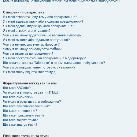
Коли я натискаю на посилання "email", від мене вимагається залогуватись!
Створення повідомлень
Як мені створити нову тему або повідомлення?
Як мені відредагувати або видалити повідомлення?
Як мені додати підпис до мого повідомлення?
Як мені створити опитування?
Чому я не можу додати більше варіантів відповіді?
Як мені змінити або видалити опитування?
Чому я не маю доступу до форуму?
Чому я не можу приєднувати файли?
Чому я отримав попередження?
Як мені поскаржитись на повідомлення модератору?
Що означає кнопка "Зберегти" в формі написання повідомлення?
Чому моє повідомлення потребує схвалення?
Як мені знову підняти мою тему?
Форматування тексту і типи тем
Що таке BBCode?
Чи можу я використовувати HTML?
Що таке смайлики?
Чи можу я розміщувати зображення?
Що таке важливі оголошення?
Що таке оголошення?
Що таке прикріплені теми?
Що таке закриті теми?
Що таке значок теми?
Рівні користувачів та групи