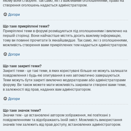
якому вони створені. Так само, як і з важливими оголошеннями, право на
створення оголошень надається адміністратором.
Догори
Що таке прикріплені теми?
Прикріплені теми в форумі розміщуються під оголошеннями і виключно на
першій сторінці. Вони найчастіше містять досить важливу інформацію,
тому ви повинні прочитати їх якнайшвидше. Так само, як і з оголошеннями,
можливість створення вами прикріплених тем надається адміністратором.
Догори
Що таке закриті теми?
Закриті теми - це такі теми, в яких користувачі більше не можуть залишати
повідомлення і будь-які опитування в них автоматично завершуються.
Теми можуть бути закриті виключно модераторами або адміністраторами
форуму. Ви також можете мати можливість закривати створені вами теми,
в залежності від прав, наданих вам адміністратором.
Догори
Що таке значок теми?
Значки тем - це встановлені автором зображення, які пов'язані з
повідомленнями та відображають їхній зміст. Можливість використання
значків тем залежить від прав доступу, встановлених адміністратором.