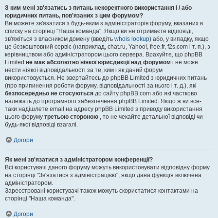
З ким мені зв'язатись з питань некоректного використання і / або
юридичних питань, пов'язаних з цим форумом?
Ви можете зв'язатися з будь-яким з адміністраторів форуму, вказаних в
списку на сторінці "Наша команда". Якщо ви не отримаєте відповіді,
зв'яжіться з власником домену (введіть
whois lookup
) або, у випадку, якщо
це безкоштовний сервіс (наприклад, chat.ru, Yahoo!, free.fr, f2s.com і т. п.), з
керівництвом або адміністратором цього сервера. Врахуйте, що phpBB
Limited
не має абсолютно ніякої юрисдикції над форумом
і не може
нести ніякої відповідальності за те, ким і як даний форум
використовується. Не звертайтесь до phpBB Limited з юридичних питань
(про припинення роботи форуму, відповідальності за нього і т. д.), які
безпосередньо не стосуються
до сайту phpBB.com або які частково
належать до програмного забезпечення phpBB Limited. Якщо ж ви все-
таки надішлете email на адресу phpBB Limited з приводу використання
цього форуму
третьою стороною
, то не чекайте детальної відповіді чи
будь-якої відповіді взагалі.
Догори
Як мені зв'язатися з адміністратором конференції?
Всі користувачі даного форуму можуть використовувати відповідну форму
на сторінці "Зв'язатися з адміністрацією", якщо дана функція включена
адміністратором.
Зареєстровані користувачі також можуть скористатися контактами на
сторінці "Наша команда".
Догори