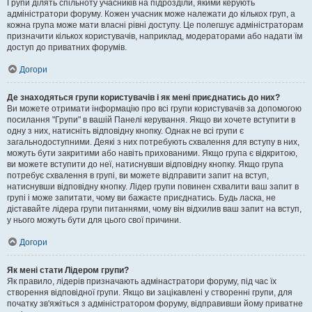
Групи ділять спільноту учасників на підрозділи, якими керують
адміністратори форуму. Кожен учасник може належати до кількох груп, а
кожна група може мати власні рівні доступу. Це полегшує адміністраторам
призначити кількох користувачів, наприклад, модераторами або надати їм
доступ до приватних форумів.
Догори
Де знаходяться групи користувачів і як мені приєднатись до них?
Ви можете отримати інформацію про всі групи користувачів за допомогою
посилання "Групи" в вашій Панелі керування. Якщо ви хочете вступити в
одну з них, натисніть відповідну кнопку. Однак не всі групи є
загальнодоступними. Деякі з них потребують схвалення для вступу в них,
можуть бути закритими або навіть прихованими. Якщо група є відкритою,
ви можете вступити до неї, натиснувши відповідну кнопку. Якщо група
потребує схвалення в групі, ви можете відправити запит на вступ,
натиснувши відповідну кнопку. Лідер групи повинен схвалити ваш запит в
групі і може запитати, чому ви бажаєте приєднатись. Будь ласка, не
діставайте лідера групи питаннями, чому він відхилив ваш запит на вступ,
у нього можуть бути для цього свої причини.
Догори
Як мені стати Лідером групи?
Як правило, лідерів призначають адмінастратори форуму, під час їх
створення відповідної групи. Якщо ви зацікавлені у створенні групи, для
початку зв'яжіться з адміністратором форуму, відправивши йому приватне