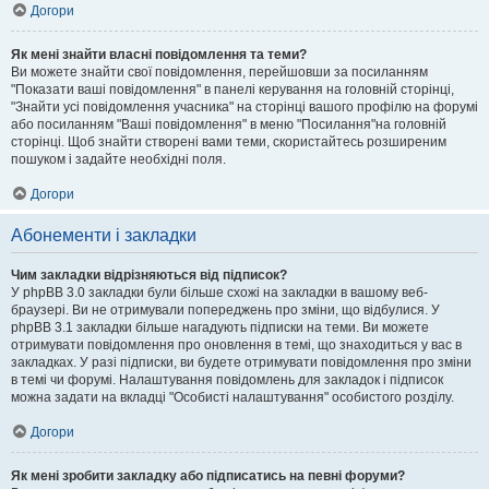
Догори
Як мені знайти власні повідомлення та теми?
Ви можете знайти свої повідомлення, перейшовши за посиланням
"Показати ваші повідомлення" в панелі керування на головній сторінці,
"Знайти усі повідомлення учасника" на сторінці вашого профілю на форумі
або посиланням "Ваші повідомлення" в меню "Посилання"на головній
сторінці. Щоб знайти створені вами теми, скористайтесь розширеним
пошуком і задайте необхідні поля.
Догори
Абонементи і закладки
Чим закладки відрізняються від підписок?
У phpBB 3.0 закладки були більше схожі на закладки в вашому веб-
браузері. Ви не отримували попереджень про зміни, що відбулися. У
phpBB 3.1 закладки більше нагадують підписки на теми. Ви можете
отримувати повідомлення про оновлення в темі, що знаходиться у вас в
закладках. У разі підписки, ви будете отримувати повідомлення про зміни
в темі чи форумі. Налаштування повідомлень для закладок і підписок
можна задати на вкладці "Особисті налаштування" особистого розділу.
Догори
Як мені зробити закладку або підписатись на певні форуми?