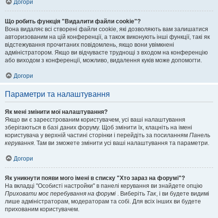
Догори
Що робить функція "Видалити файли cookie"?
Вона видаляє всі створені файли cookie, які дозволяють вам залишатися
авторизованим на цій конференції, а також виконують інші функції, такі як
відстежування прочитаних повідомлень, якщо вони увімкнені
адміністратором. Якщо ви відчуваєте труднощі з входом на конференцію
або виходом з конференції, можливо, видалення куків може допомогти.
Догори
Параметри та налаштування
Як мені змінити мої налаштування?
Якщо ви є зареєстрованим користувачем, усі ваші налаштування
зберігаються в базі даних форуму. Щоб змінити їх, клацніть на імені
користувача у верхній частині сторінки і перейдіть за посиланням
Панель
керування
. Там ви зможете змінити усі ваші налаштування та параметри.
Догори
Як уникнути появи мого імені в списку "Хто зараз на форумі"?
На вкладці "Особисті настройки" в панелі керування ви знайдете опцію
Приховати моє перебування на форумі
. Виберіть
Так
, і ви будете видимі
лише адміністраторам, модераторам та собі. Для всіх інших ви будете
прихованим користувачем.