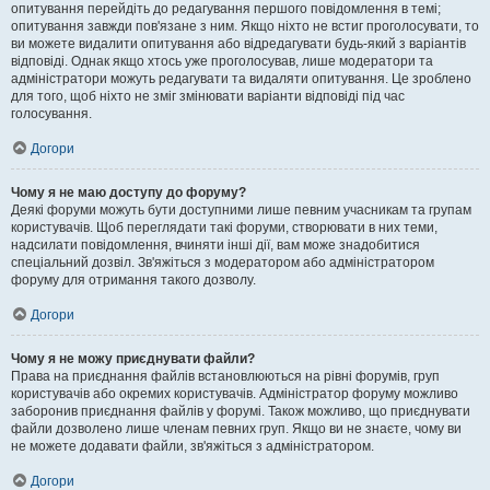
опитування перейдіть до редагування першого повідомлення в темі;
опитування завжди пов'язане з ним. Якщо ніхто не встиг проголосувати, то
ви можете видалити опитування або відредагувати будь-який з варіантів
відповіді. Однак якщо хтось уже проголосував, лише модератори та
адміністратори можуть редагувати та видаляти опитування. Це зроблено
для того, щоб ніхто не зміг змінювати варіанти відповіді під час
голосування.
Догори
Чому я не маю доступу до форуму?
Деякі форуми можуть бути доступними лише певним учасникам та групам
користувачів. Щоб переглядати такі форуми, створювати в них теми,
надсилати повідомлення, вчиняти інші дії, вам може знадобитися
спеціальний дозвіл. Зв'яжіться з модератором або адміністратором
форуму для отримання такого дозволу.
Догори
Чому я не можу приєднувати файли?
Права на приєднання файлів встановлюються на рівні форумів, груп
користувачів або окремих користувачів. Адміністратор форуму можливо
заборонив приєднання файлів у форумі. Також можливо, що приєднувати
файли дозволено лише членам певних груп. Якщо ви не знаєте, чому ви
не можете додавати файли, зв'яжіться з адміністратором.
Догори