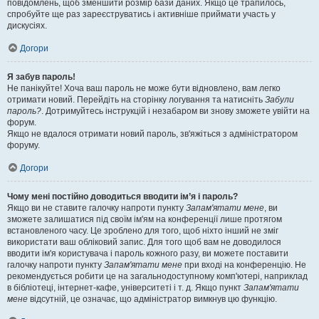
повідомлень, щоб зменшити розмір бази даних. Якщо це трапилось,
спробуйте ще раз зареєструватись і активніше приймати участь у
дискусіях.
Догори
Я забув пароль!
Не панікуйте! Хоча ваш пароль не може бути відновлено, вам легко
отримати новий. Перейдіть на сторінку логування та натисніть
Забули
пароль?
. Дотримуйтесь інструкцій і незабаром ви знову зможете увійти на
форум.
Якщо не вдалося отримати новий пароль, зв'яжіться з адміністратором
форуму.
Догори
Чому мені постійно доводиться вводити ім’я і пароль?
Якщо ви не ставите галочку напроти пункту
Запам'ятати мене
, ви
зможете залишатися під своїм ім'ям на конференції лише протягом
встановленого часу. Це зроблено для того, щоб ніхто інший не зміг
використати ваш обліковий запис. Для того щоб вам не доводилося
вводити ім'я користувача і пароль кожного разу, ви можете поставити
галочку напроти пункту
Запам'ятати мене
при вході на конференцію. Не
рекомендується робити це на загальнодоступному комп'ютері, наприклад
в бібліотеці, інтернет-кафе, університеті і т. д. Якщо пункт
Запам'ятати
мене
відсутній, це означає, що адміністратор вимкнув цю функцію.