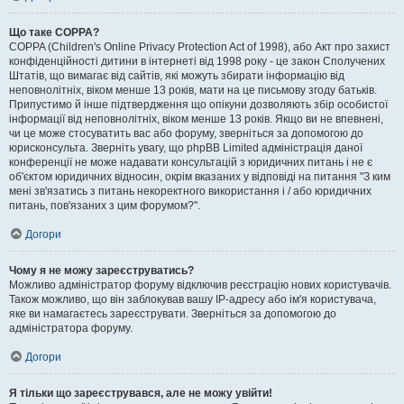
Що таке COPPA?
COPPA (Children's Online Privacy Protection Act of 1998), або Акт про захист
конфіденційності дитини в інтернеті від 1998 року - це закон Сполучених
Штатів, що вимагає від сайтів, які можуть збирати інформацію від
неповнолітніх, віком менше 13 років, мати на це письмову згоду батьків.
Припустимо й інше підтвердження що опікуни дозволяють збір особистої
інформації від неповнолітніх, віком менше 13 років. Якщо ви не впевнені,
чи це може стосуватить вас або форуму, зверніться за допомогою до
юрисконсульта. Зверніть увагу, що phpBB Limited адміністрація даної
конференції не може надавати консультацій з юридичних питань і не є
об'єктом юридичних відносин, окрім вказаних у відповіді на питання "З ким
мені зв'язатись з питань некоректного використання і / або юридичних
питань, пов'язаних з цим форумом?".
Догори
Чому я не можу зареєструватись?
Можливо адміністратор форуму відключив реєстрацію нових користувачів.
Також можливо, що він заблокував вашу IP-адресу або ім'я користувача,
яке ви намагаєтесь зареєструвати. Зверніться за допомогою до
адміністратора форуму.
Догори
Я тільки що зареєструвався, але не можу увійти!