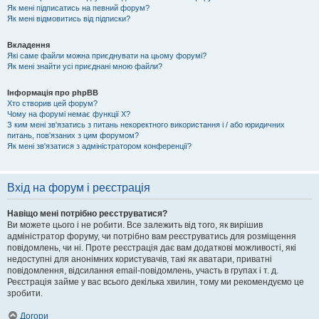
Як мені підписатись на певний форум?
Як мені відмовитись від підписки?
Вкладення
Які саме файли можна приєднувати на цьому форумі?
Як мені знайти усі приєднані мною файли?
Інформація про phpBB
Хто створив цей форум?
Чому на форумі немає функції X?
З ким мені зв'язатись з питань некоректного використання і / або юридичних
питань, пов'язаних з цим форумом?
Як мені зв'язатися з адміністратором конференції?
Вхід на форум і реєстрація
Навіщо мені потрібно реєструватися?
Ви можете цього і не робити. Все залежить від того, як вирішив
адміністратор форуму, чи потрібно вам реєструватись для розміщення
повідомлень, чи ні. Проте реєстрація дає вам додаткові можливості, які
недоступні для анонімних користувачів, такі як аватари, приватні
повідомлення, відсилання email-повідомлень, участь в групах і т. д.
Реєстрація займе у вас всього декілька хвилин, тому ми рекомендуємо це
зробити.
Догори