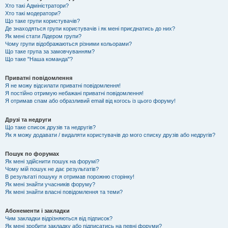
Хто такі Адміністратори?
Хто такі модератори?
Що таке групи користувачів?
Де знаходяться групи користувачів і як мені приєднатись до них?
Як мені стати Лідером групи?
Чому групи відображаються різними кольорами?
Що таке група за замовчуванням?
Що таке "Наша команда"?
Приватні повідомлення
Я не можу відсилати приватні повідомлення!
Я постійно отримую небажані приватні повідомлення!
Я отримав спам або образливий email від когось із цього форуму!
Друзі та недруги
Що таке список друзів та недругів?
Як я можу додавати / видаляти користувачів до мого списку друзів або недругів?
Пошук по форумах
Як мені здійснити пошук на форумі?
Чому мій пошук не дає результатів?
В результаті пошуку я отримав порожню сторінку!
Як мені знайти учасників форуму?
Як мені знайти власні повідомлення та теми?
Абонементи і закладки
Чим закладки відрізняються від підписок?
Як мені зробити закладку або підписатись на певні форуми?