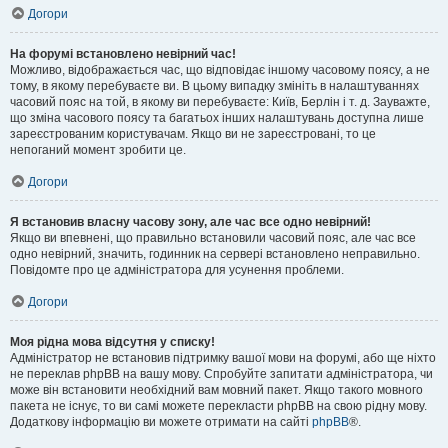
Догори
На форумі встановлено невірний час!
Можливо, відображається час, що відповідає іншому часовому поясу, а не
тому, в якому перебуваєте ви. В цьому випадку змініть в налаштуваннях
часовий пояс на той, в якому ви перебуваєте: Київ, Берлін і т. д. Зауважте,
що зміна часового поясу та багатьох інших налаштувань доступна лише
зареєстрованим користувачам. Якщо ви не зареєстровані, то це
непоганий момент зробити це.
Догори
Я встановив власну часову зону, але час все одно невірний!
Якщо ви впевнені, що правильно встановили часовий пояс, але час все
одно невірний, значить, годинник на сервері встановлено неправильно.
Повідомте про це адміністратора для усунення проблеми.
Догори
Моя рідна мова відсутня у списку!
Адміністратор не встановив підтримку вашої мови на форумі, або ще ніхто
не переклав phpBB на вашу мову. Спробуйте запитати адміністратора, чи
може він встановити необхідний вам мовний пакет. Якщо такого мовного
пакета не існує, то ви самі можете перекласти phpBB на свою рідну мову.
Додаткову інформацію ви можете отримати на сайті
phpBB
®.