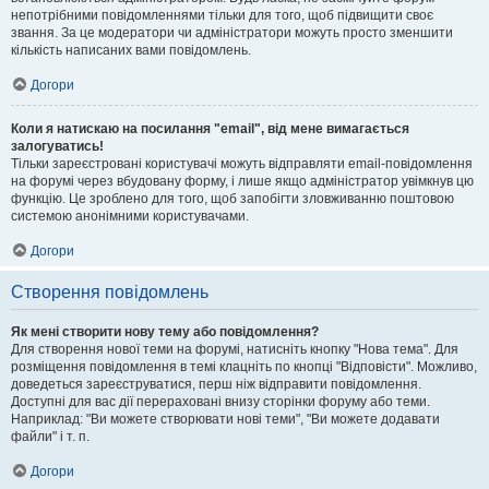
непотрібними повідомленнями тільки для того, щоб підвищити своє
звання. За це модератори чи адміністратори можуть просто зменшити
кількість написаних вами повідомлень.
Догори
Коли я натискаю на посилання "email", від мене вимагається
залогуватись!
Тільки зареєстровані користувачі можуть відправляти email-повідомлення
на форумі через вбудовану форму, і лише якщо адміністратор увімкнув цю
функцію. Це зроблено для того, щоб запобігти зловживанню поштовою
системою анонімними користувачами.
Догори
Створення повідомлень
Як мені створити нову тему або повідомлення?
Для створення нової теми на форумі, натисніть кнопку "Нова тема". Для
розміщення повідомлення в темі клацніть по кнопці "Відповісти". Можливо,
доведеться зареєструватися, перш ніж відправити повідомлення.
Доступні для вас дії перераховані внизу сторінки форуму або теми.
Наприклад: "Ви можете створювати нові теми", "Ви можете додавати
файли" і т. п.
Догори