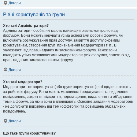
Догори
Рівні користувачів та групи
Хто такі Адміністратори?
Адміністратори - особи, які мають найвищий рівень контролю над
форумом. Вони можуть керувати усіма аспектами роботи форуму, які
включають розмежування прав доступу, закриття доступу окремим
користувачам, створення груп, призначення модераторів і т. п., В
залежності від прав, наданих їм засновником форуму. Також вони
володіють усіма можливостями модераторів в усіх форумах, залежно від
прав, наданих ним засновником форуму.
Догори
Хто такі модератори?
Модератори - це користувачі (або групи користувачів), які щодня стежать
за роботою форуму. Вони мають можливості редагування та видалення
повідомлень, закриття, відкриття, переміщення, видалення та об'єднання
тем на форумі, за який вони відповідають. Основне завдання модераторів
- не допускати відхилень від тем (оффтопік) та розміщень образливих
повідомлень.
Догори
Що таке групи користувачів?