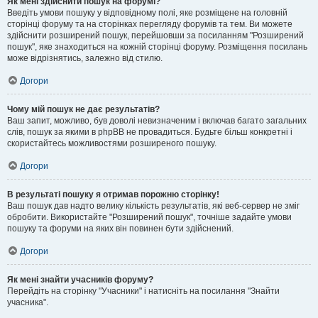
Як мені здійснити пошук на форумі?
Введіть умови пошуку у відповідному полі, яке розміщене на головній
сторінці форуму та на сторінках перегляду форумів та тем. Ви можете
здійснити розширений пошук, перейшовши за посиланням "Розширений
пошук", яке знаходиться на кожній сторінці форуму. Розміщення посилань
може відрізнятись, залежно від стилю.
Догори
Чому мій пошук не дає результатів?
Ваш запит, можливо, був доволі невизначеним і включав багато загальних
слів, пошук за якими в phpBB не провадиться. Будьте більш конкретні і
скористайтесь можливостями розширеного пошуку.
Догори
В результаті пошуку я отримав порожню сторінку!
Ваш пошук дав надто велику кількість результатів, які веб-сервер не зміг
обробити. Використайте "Розширений пошук", точніше задайте умови
пошуку та форуми на яких він повинен бути здійснений.
Догори
Як мені знайти учасників форуму?
Перейдіть на сторінку "Учасники" і натисніть на посилання "Знайти
учасника".