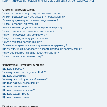
Коли я натискаю на посилання "email", від мене вимагається залогуватись!
Створення повідомлень
Як мені створити нову тему або повідомлення?
Як мені відредагувати або видалити повідомлення?
Як мені додати підпис до мого повідомлення?
Як мені створити опитування?
Чому я не можу додати більше варіантів відповіді?
Як мені змінити або видалити опитування?
Чому я не маю доступу до форуму?
Чому я не можу приєднувати файли?
Чому я отримав попередження?
Як мені поскаржитись на повідомлення модератору?
Що означає кнопка "Зберегти" в формі написання повідомлення?
Чому моє повідомлення потребує схвалення?
Як мені знову підняти мою тему?
Форматування тексту і типи тем
Що таке BBCode?
Чи можу я використовувати HTML?
Що таке смайлики?
Чи можу я розміщувати зображення?
Що таке важливі оголошення?
Що таке оголошення?
Що таке прикріплені теми?
Що таке закриті теми?
Що таке значок теми?
Рівні користувачів та групи