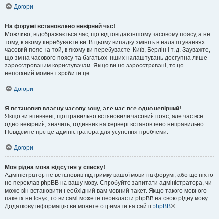
Догори
На форумі встановлено невірний час!
Можливо, відображається час, що відповідає іншому часовому поясу, а не
тому, в якому перебуваєте ви. В цьому випадку змініть в налаштуваннях
часовий пояс на той, в якому ви перебуваєте: Київ, Берлін і т. д. Зауважте,
що зміна часового поясу та багатьох інших налаштувань доступна лише
зареєстрованим користувачам. Якщо ви не зареєстровані, то це
непоганий момент зробити це.
Догори
Я встановив власну часову зону, але час все одно невірний!
Якщо ви впевнені, що правильно встановили часовий пояс, але час все
одно невірний, значить, годинник на сервері встановлено неправильно.
Повідомте про це адміністратора для усунення проблеми.
Догори
Моя рідна мова відсутня у списку!
Адміністратор не встановив підтримку вашої мови на форумі, або ще ніхто
не переклав phpBB на вашу мову. Спробуйте запитати адміністратора, чи
може він встановити необхідний вам мовний пакет. Якщо такого мовного
пакета не існує, то ви самі можете перекласти phpBB на свою рідну мову.
Додаткову інформацію ви можете отримати на сайті
phpBB
®.