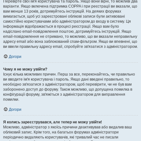
Перевірте свої ім'я користувача та пароль. Якщо вони вірні, то можливі два
варіанти. Якщо включена підтримка COPPA і при реєстрації ви вказали, що
вам менше 13 років, дотримуйтесь інструкцій. На деяких форумах
вимагається, щоб усі зареєстровані облікові записи були активовані
самостійно користувачами або адміністратором до входу в систему. Ця
інформація відображається в процесі реєстрації. Якщо вам було
надіслано email-повідомлення поштою, дотримуйтесь інструкцій. Якщо
email-повідомлення не отримано, то можливо, що ви вказали неправильну
адресу email або вона заблокований спам-фільтром. Якщо ви впевнені, що
ви ввели правильну адресу email, спробуйте зв'язатися з адміністратором.
Догори
Чому я не можу увійти?
Існує кілька можливих причин. Перш за все, переконайтесь, чи правильно
ви вводите ім'я користувача і пароль. Якщо дані введені правильно, то
необхідно зв'язатися з адміністратором, щоб перевірити, чи не був вам
заборонено доступ до форуму. Також можливо, що допущена помилка в
конфігурації форуму, зв'яжіться з адміністратором для виправлення
помилки.
Догори
Я колись зареєструвався, але тепер не можу увійти!
Можливо, адміністратор з якоїсь причини деактивував або видалив ваш
обліковий запис. Крім того, на багатьох форумах адміністратори
періодично видаляють користувачів, які тривалий час не писали