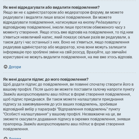
Як мені відредагувати або видалити повідомлення?
Якщо ви не є адміністратором або модератором форуму, ви можете
редагувати і видаляти лише власні повідомлення. Ви можете
відредагувати повідомлення, натиснувши на кнопку
Редагувати
у
відповідному повідомленні, інколи лише протягом обмеженого часу з
моменту створення. Якщо хтось вже відповів на повідомлення, то під ним
з'явиться невеличкий напис, який показує скільки разів ви редагували, а
також дату і час останньої з них. Воно не з'явиться, якщо повідомлення
редагував адміністратор або модератор, хоча вони можуть залишити
інформацію про зроблені зміни на свій розсуд. Врахуйте, що звичайні
користувачі не можуть видалити повідомлення, на яке вже хтось відповів.
Догори
Як мені додати підпис до мого повідомлення?
Щоб додати підпис до повідомлення, ви повинні спочатку створити його в
вашому профілі. Після цього ви можете поставити галочку напроти пункту
Завжди використовувати ваш підпис
в формі створення повідомлення,
щоб підпис приєднався. Ви також можете налаштувати приєднання
підпису за замовчуванням до усіх ваших повідомлень, зробивши
відповідний вибір у параграфі "Відправлення повідомлень" пункту
"Особисті налаштування" у вашому профілі. Незважаючи на це, ви
зможете скасувати додавання підпису в окремих повідомлення, знявши
прапорець
Завжди використовувати ваш підпис
в формі створення
повідомлення.