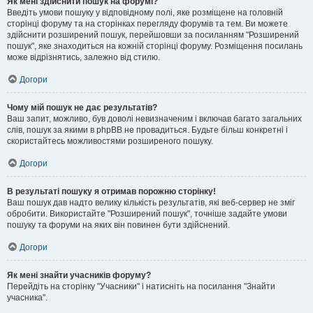
Як мені здійснити пошук на форумі?
Введіть умови пошуку у відповідному полі, яке розміщене на головній
сторінці форуму та на сторінках перегляду форумів та тем. Ви можете
здійснити розширений пошук, перейшовши за посиланням "Розширений
пошук", яке знаходиться на кожній сторінці форуму. Розміщення посилань
може відрізнятись, залежно від стилю.
Догори
Чому мій пошук не дає результатів?
Ваш запит, можливо, був доволі невизначеним і включав багато загальних
слів, пошук за якими в phpBB не провадиться. Будьте більш конкретні і
скористайтесь можливостями розширеного пошуку.
Догори
В результаті пошуку я отримав порожню сторінку!
Ваш пошук дав надто велику кількість результатів, які веб-сервер не зміг
обробити. Використайте "Розширений пошук", точніше задайте умови
пошуку та форуми на яких він повинен бути здійснений.
Догори
Як мені знайти учасників форуму?
Перейдіть на сторінку "Учасники" і натисніть на посилання "Знайти
учасника".