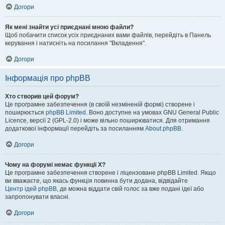
Догори
Як мені знайти усі приєднані мною файли?
Щоб побачити список усіх приєднаних вами файлів, перейдіть в Панель
керування і натисніть на посилання "Вкладення".
Догори
Інформація про phpBB
Хто створив цей форум?
Це програмне забезпечення (в своїй незміненій формі) створене і
поширюється
phpBB Limited
. Воно доступне на умовах GNU General Public
Licence, версії 2 (GPL-2.0) і може вільно поширюватися. Для отримання
додаткової інформації перейдіть за посиланням
About phpBB
.
Догори
Чому на форумі немає функції X?
Це програмне забезпечення створене і ліцензоване phpBB Limited. Якщо
ви вважаєте, що якась функція повинна бути додана, відвідайте
Центр ідей phpBB
, де можна віддати свій голос за вже подані ідеї або
запропонувати власні.
Догори