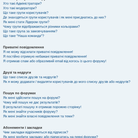
Хто такі Адміністратори?
Хто такі модератори?
Що таке групи користувачів?
Де знаходяться групи користувачів і як мені приєднатись до них?
Як мені стати Лідером групи?
Чому групи відображаються різними кольорами?
Що таке група за замовчуванням?
Що таке "Наша команда"?
Приватні повідомлення
Я не можу відсилати приватні повідомлення!
Я постійно отримую небажані приватні повідомлення!
Я отримав спам або образливий email від когось із цього форуму!
Друзі та недруги
Що таке список друзів та недругів?
Як я можу додавати / видаляти користувачів до мого списку друзів або недругів?
Пошук по форумах
Як мені здійснити пошук на форумі?
Чому мій пошук не дає результатів?
В результаті пошуку я отримав порожню сторінку!
Як мені знайти учасників форуму?
Як мені знайти власні повідомлення та теми?
Абонементи і закладки
Чим закладки відрізняються від підписок?
Як мені зробити закладку або підписатись на певні форуми?