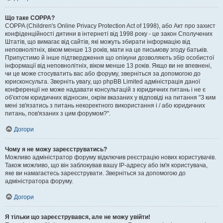
Що таке COPPA?
COPPA (Children's Online Privacy Protection Act of 1998), або Акт про захист
конфіденційності дитини в інтернеті від 1998 року - це закон Сполучених
Штатів, що вимагає від сайтів, які можуть збирати інформацію від
неповнолітніх, віком менше 13 років, мати на це письмову згоду батьків.
Припустимо й інше підтвердження що опікуни дозволяють збір особистої
інформації від неповнолітніх, віком менше 13 років. Якщо ви не впевнені,
чи це може стосуватить вас або форуму, зверніться за допомогою до
юрисконсульта. Зверніть увагу, що phpBB Limited адміністрація даної
конференції не може надавати консультацій з юридичних питань і не є
об'єктом юридичних відносин, окрім вказаних у відповіді на питання "З ким
мені зв'язатись з питань некоректного використання і / або юридичних
питань, пов'язаних з цим форумом?".
Догори
Чому я не можу зареєструватись?
Можливо адміністратор форуму відключив реєстрацію нових користувачів.
Також можливо, що він заблокував вашу IP-адресу або ім'я користувача,
яке ви намагаєтесь зареєструвати. Зверніться за допомогою до
адміністратора форуму.
Догори
Я тільки що зареєструвався, але не можу увійти!