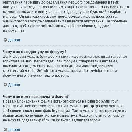
опитування перейдіть до редагування першого повідомлення в темі;
опитування завжди пов'язане з ним. Якщо ніхто не встиг проголосувати, то
ви можете видалити опитування або відредагувати будь-який з варіантів
відповіді. Однак якщо хтось уже проголосував, лише модератори та
адміністратори можуть редагувати та видаляти опитування. Це зроблено
для того, щоб ніхто не зміг змінювати варіанти відповіді під час
голосування.
Догори
Чому я не маю доступу до форуму?
Деякі форуми можуть бути доступними лише певним учасникам та групам
користувачів. Щоб переглядати такі форуми, створювати в них теми,
надсилати повідомлення, вчиняти інші дії, вам може знадобитися
спеціальний дозвіл. Зв'яжіться з модератором або адміністратором
форуму для отримання такого дозволу.
Догори
Чому я не можу приєднувати файли?
Права на приєднання файлів встановлюються на рівні форумів, груп
користувачів або окремих користувачів. Адміністратор форуму можливо
заборонив приєднання файлів у форумі. Також можливо, що приєднувати
файли дозволено лише членам певних груп. Якщо ви не знаєте, чому ви
не можете додавати файли, зв'яжіться з адміністратором.
Догори