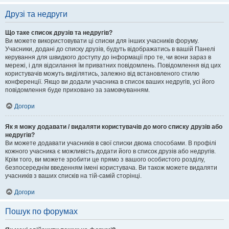
Друзі та недруги
Що таке список друзів та недругів?
Ви можете використовувати ці списки для інших учасників форуму.
Учасники, додані до списку друзів, будуть відображатись в вашій Панелі
керування для швидкого доступу до інформації про те, чи вони зараз в
мережі, і для відсилання їм приватних повідомлень. Повідомлення від цих
користувачів можуть виділятись, залежно від встановленого стилю
конференції. Якщо ви додали учасника в список ваших недругів, усі його
повідомлення буде приховано за замовчуванням.
Догори
Як я можу додавати / видаляти користувачів до мого списку друзів або
недругів?
Ви можете додавати учасників в свої списки двома способами. В профілі
кожного учасника є можливість додати його в список друзів або недругів.
Крім того, ви можете зробити це прямо з вашого особистого розділу,
безпосереднім введенням імені користувача. Ви також можете видаляти
учасників з ваших списків на тій-самій сторінці.
Догори
Пошук по форумах