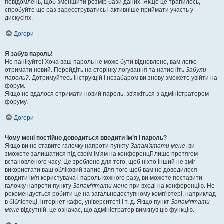
повідомлень, щоб зменшити розмір бази даних. Якщо це трапилось,
спробуйте ще раз зареєструватись і активніше приймати участь у
дискусіях.
Догори
Я забув пароль!
Не панікуйте! Хоча ваш пароль не може бути відновлено, вам легко
отримати новий. Перейдіть на сторінку логування та натисніть
Забули
пароль?
. Дотримуйтесь інструкцій і незабаром ви знову зможете увійти на
форум.
Якщо не вдалося отримати новий пароль, зв'яжіться з адміністратором
форуму.
Догори
Чому мені постійно доводиться вводити ім’я і пароль?
Якщо ви не ставите галочку напроти пункту
Запам'ятати мене
, ви
зможете залишатися під своїм ім'ям на конференції лише протягом
встановленого часу. Це зроблено для того, щоб ніхто інший не зміг
використати ваш обліковий запис. Для того щоб вам не доводилося
вводити ім'я користувача і пароль кожного разу, ви можете поставити
галочку напроти пункту
Запам'ятати мене
при вході на конференцію. Не
рекомендується робити це на загальнодоступному комп'ютері, наприклад
в бібліотеці, інтернет-кафе, університеті і т. д. Якщо пункт
Запам'ятати
мене
відсутній, це означає, що адміністратор вимкнув цю функцію.