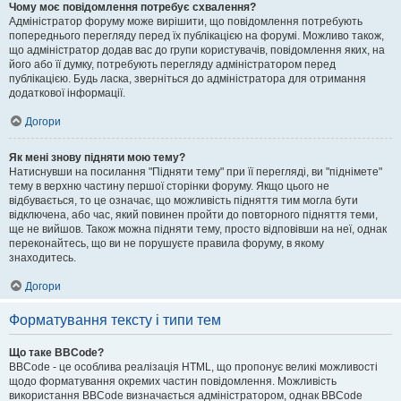
Чому моє повідомлення потребує схвалення?
Адміністратор форуму може вирішити, що повідомлення потребують
попереднього перегляду перед їх публікацією на форумі. Можливо також,
що адміністратор додав вас до групи користувачів, повідомлення яких, на
його або її думку, потребують перегляду адміністратором перед
публікацією. Будь ласка, зверніться до адміністратора для отримання
додаткової інформації.
Догори
Як мені знову підняти мою тему?
Натиснувши на посилання "Підняти тему" при її перегляді, ви "піднімете"
тему в верхню частину першої сторінки форуму. Якщо цього не
відбувається, то це означає, що можливість підняття тим могла бути
відключена, або час, який повинен пройти до повторного підняття теми,
ще не вийшов. Також можна підняти тему, просто відповівши на неї, однак
переконайтесь, що ви не порушуєте правила форуму, в якому
знаходитесь.
Догори
Форматування тексту і типи тем
Що таке BBCode?
BBCode - це особлива реалізація HTML, що пропонує великі можливості
щодо форматування окремих частин повідомлення. Можливість
використання BBCode визначається адміністратором, однак BBCode