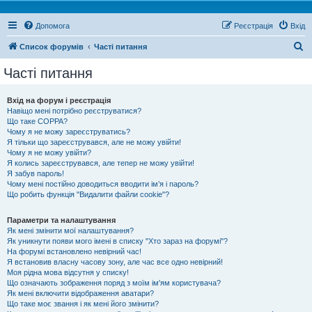
Допомога
Реєстрація
Вхід
П
Список форумів
Часті питання
о
Часті питання
ш
у
Вхід на форум і реєстрація
Навіщо мені потрібно реєструватися?
к
Що таке COPPA?
Чому я не можу зареєструватись?
Я тільки що зареєструвався, але не можу увійти!
Чому я не можу увійти?
Я колись зареєструвався, але тепер не можу увійти!
Я забув пароль!
Чому мені постійно доводиться вводити ім’я і пароль?
Що робить функція "Видалити файли cookie"?
Параметри та налаштування
Як мені змінити мої налаштування?
Як уникнути появи мого імені в списку "Хто зараз на форумі"?
На форумі встановлено невірний час!
Я встановив власну часову зону, але час все одно невірний!
Моя рідна мова відсутня у списку!
Що означають зображення поряд з моїм ім'ям користувача?
Як мені включити відображення аватари?
Що таке моє звання і як мені його змінити?