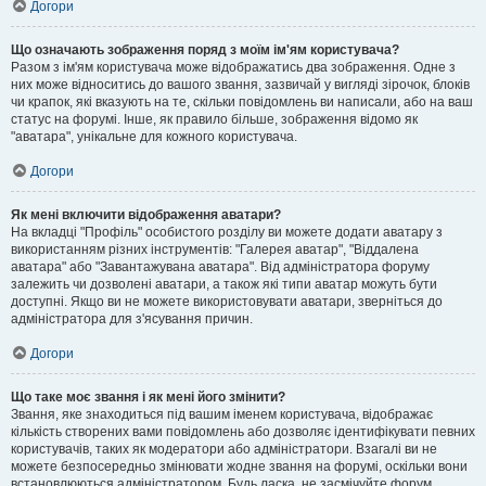
Догори
Що означають зображення поряд з моїм ім'ям користувача?
Разом з ім'ям користувача може відображатись два зображення. Одне з
них може відноситись до вашого звання, зазвичай у вигляді зірочок, блоків
чи крапок, які вказують на те, скільки повідомлень ви написали, або на ваш
статус на форумі. Інше, як правило більше, зображення відомо як
"аватара", унікальне для кожного користувача.
Догори
Як мені включити відображення аватари?
На вкладці "Профіль" особистого розділу ви можете додати аватару з
використанням різних інструментів: "Галерея аватар", "Віддалена
аватара" або "Завантажувана аватара". Від адміністратора форуму
залежить чи дозволені аватари, а також які типи аватар можуть бути
доступні. Якщо ви не можете використовувати аватари, зверніться до
адміністратора для з'ясування причин.
Догори
Що таке моє звання і як мені його змінити?
Звання, яке знаходиться під вашим іменем користувача, відображає
кількість створених вами повідомлень або дозволяє ідентифікувати певних
користувачів, таких як модератори або адміністратори. Взагалі ви не
можете безпосередньо змінювати жодне звання на форумі, оскільки вони
встановлюються адміністратором. Будь ласка, не засмічуйте форум