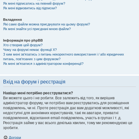
Як мені підписатись на певний форум?
Як мені відмовитись від підписки?
Вкладення
Які саме файли можна приєднувати на цьому форумі?
Як мені знайти усі приєднані мною файли?
Інформація про phpBB
Хто створив цей форум?
Чому на форумі немає функції X?
З ким мені зв'язатись з питань некоректного використання і / або юридичних
питань, пов'язаних з цим форумом?
Як мені зв'язатися з адміністратором конференції?
Вхід на форум і реєстрація
Навіщо мені потрібно реєструватися?
Ви можете цього і не робити. Все залежить від того, як вирішив
адміністратор форуму, чи потрібно вам реєструватись для розміщення
повідомлень, чи ні. Проте реєстрація дає вам додаткові можливості, які
недоступні для анонімних користувачів, такі як аватари, приватні
повідомлення, відсилання email-повідомлень, участь в групах і т. д.
Реєстрація займе у вас всього декілька хвилин, тому ми рекомендуємо це
зробити.
Догори