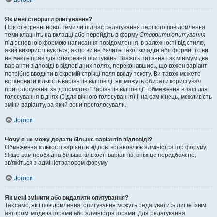
Догори
Як мені створити опитування?
При створенні нової теми чи під час редагування першого повідомлення
теми клацніть на вкладці або перейдіть в форму
Створити опитування
під основною формою написання повідомлення, в залежності від стилю,
який використовується; якщо ви не бачите такої вкладки або форми, то ви
не маєте прав для створення опитувань. Вкажіть питання і як мінімум два
варіанти відповіді в відповідних полях, переконавшись, що кожен варіант
потрібно вводити в окремій стрічці поля вводу тексту. Ви також можете
встановити кількість варіантів відповіді, які можуть обирати користувачі
при голосуванні за допомогою "Варіантів відповіді", обмеження в часі для
голосування в днях (0 для вічного голосування) і, на сам кінець, можливість
зміни варіанту, за який вони проголосували.
Догори
Чому я не можу додати більше варіантів відповіді?
Обмеження кількості варіантів відпові встановлює адміністратор форуму.
Якщо вам необхідна більша кількості варіантів, аніж це передбачено,
зв'яжіться з адміністратором форуму.
Догори
Як мені змінити або видалити опитування?
Так само, як і повідомлення, опитування можуть редагуватись лише їхнім
автором, модераторами або адміністраторами. Для редагування