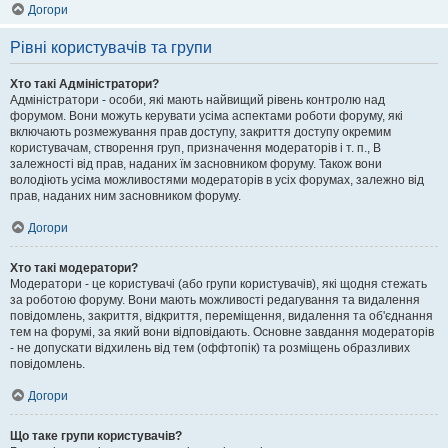
Догори
Рівні користувачів та групи
Хто такі Адміністратори?
Адміністратори - особи, які мають найвищий рівень контролю над
форумом. Вони можуть керувати усіма аспектами роботи форуму, які
включають розмежування прав доступу, закриття доступу окремим
користувачам, створення груп, призначення модераторів і т. п., В
залежності від прав, наданих їм засновником форуму. Також вони
володіють усіма можливостями модераторів в усіх форумах, залежно від
прав, наданих ним засновником форуму.
Догори
Хто такі модератори?
Модератори - це користувачі (або групи користувачів), які щодня стежать
за роботою форуму. Вони мають можливості редагування та видалення
повідомлень, закриття, відкриття, переміщення, видалення та об'єднання
тем на форумі, за який вони відповідають. Основне завдання модераторів
- не допускати відхилень від тем (оффтопік) та розміщень образливих
повідомлень.
Догори
Що таке групи користувачів?