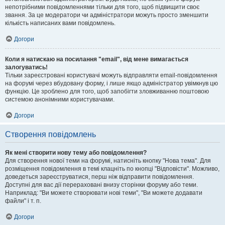
непотрібними повідомленнями тільки для того, щоб підвищити своє
звання. За це модератори чи адміністратори можуть просто зменшити
кількість написаних вами повідомлень.
Догори
Коли я натискаю на посилання "email", від мене вимагається
залогуватись!
Тільки зареєстровані користувачі можуть відправляти email-повідомлення
на форумі через вбудовану форму, і лише якщо адміністратор увімкнув цю
функцію. Це зроблено для того, щоб запобігти зловживанню поштовою
системою анонімними користувачами.
Догори
Створення повідомлень
Як мені створити нову тему або повідомлення?
Для створення нової теми на форумі, натисніть кнопку "Нова тема". Для
розміщення повідомлення в темі клацніть по кнопці "Відповісти". Можливо,
доведеться зареєструватися, перш ніж відправити повідомлення.
Доступні для вас дії перераховані внизу сторінки форуму або теми.
Наприклад: "Ви можете створювати нові теми", "Ви можете додавати
файли" і т. п.
Догори