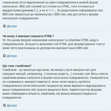
також може бути відключений на рівні повідомлення в кожній формі
написання. BBCode схожий за стилем на HTML, теги оточуються
квадратниим дужками [ і ], а не в < і > ;. За додатковою інформацією про
BBCode зверніться до керівництва з BBCode, яка доступна з форми
написання повідомлення.
Догори
Чи можу я використовувати HTML?
Ні. На цьому форумі неможливе написання та обробка HTML-коду в
повідомленнях. Більшість можливостей HTML для форматування тексту
може бути реалізована за допомогою використання BBCode.
Догори
Що таке смайлики?
Смайлики - це маленькі картинки, які можуть бути використані для
передачі емоцій, наприклад, :) означає радість, :( означає сум. Весь список
смайликів можна побачити в формі написання повідомлення. Намагайтесь
не зловживати, використовуючи їх: вони легко можуть зробити
повідомлення нечитабельним і модератор може вирішити відредагувати
ваше повідомлення або взагалі видалити його. Адміністратор форуму
може обмежувати кількість смайликів, які можна використовувати в
повідомленні.
Догори