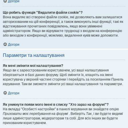
Догори
Що робить функція "Видалити файли cookie"?
Вона видаляє всі створені файли cookie, які дозволяють вам залишатися
авторизованим на цій конференції, а також виконують інші функції, такі як
відстежування прочитаних повідомлень, якщо вони увімкнені
адміністратором. Якщо ви відчуваєте труднощі з входом на конференцію
або виходом з конференції, можливо, видалення куків може допомогти.
Догори
Параметри та налаштування
Як мені змінити мої налаштування?
Якщо ви є зареєстрованим користувачем, усі ваші налаштування
зберігаються в базі даних форуму. Щоб змінити їх, клацніть на імені
користувача у верхній частині сторінки і перейдіть за посиланням
Панель
керування
. Там ви зможете змінити усі ваші налаштування та параметри.
Догори
Як уникнути появи мого імені в списку "Хто зараз на форумі"?
На вкладці "Особисті настройки" в панелі керування ви знайдете опцію
Приховати моє перебування на форумі
. Виберіть
Так
, і ви будете видимі
лише адміністраторам, модераторам та собі. Для всіх інших ви будете
прихованим користувачем.