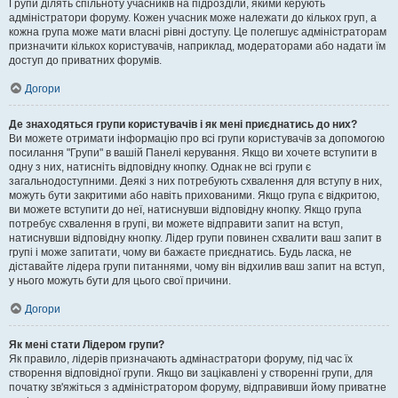
Групи ділять спільноту учасників на підрозділи, якими керують
адміністратори форуму. Кожен учасник може належати до кількох груп, а
кожна група може мати власні рівні доступу. Це полегшує адміністраторам
призначити кількох користувачів, наприклад, модераторами або надати їм
доступ до приватних форумів.
Догори
Де знаходяться групи користувачів і як мені приєднатись до них?
Ви можете отримати інформацію про всі групи користувачів за допомогою
посилання "Групи" в вашій Панелі керування. Якщо ви хочете вступити в
одну з них, натисніть відповідну кнопку. Однак не всі групи є
загальнодоступними. Деякі з них потребують схвалення для вступу в них,
можуть бути закритими або навіть прихованими. Якщо група є відкритою,
ви можете вступити до неї, натиснувши відповідну кнопку. Якщо група
потребує схвалення в групі, ви можете відправити запит на вступ,
натиснувши відповідну кнопку. Лідер групи повинен схвалити ваш запит в
групі і може запитати, чому ви бажаєте приєднатись. Будь ласка, не
діставайте лідера групи питаннями, чому він відхилив ваш запит на вступ,
у нього можуть бути для цього свої причини.
Догори
Як мені стати Лідером групи?
Як правило, лідерів призначають адмінастратори форуму, під час їх
створення відповідної групи. Якщо ви зацікавлені у створенні групи, для
початку зв'яжіться з адміністратором форуму, відправивши йому приватне