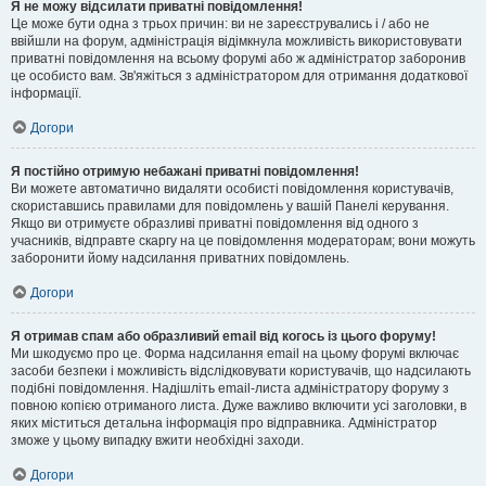
Я не можу відсилати приватні повідомлення!
Це може бути одна з трьох причин: ви не зареєструвались і / або не
ввійшли на форум, адміністрація відімкнула можливість використовувати
приватні повідомлення на всьому форумі або ж адміністратор заборонив
це особисто вам. Зв'яжіться з адміністратором для отримання додаткової
інформації.
Догори
Я постійно отримую небажані приватні повідомлення!
Ви можете автоматично видаляти особисті повідомлення користувачів,
скориставшись правилами для повідомлень у вашій Панелі керування.
Якщо ви отримуєте образливі приватні повідомлення від одного з
учасників, відправте скаргу на це повідомлення модераторам; вони можуть
заборонити йому надсилання приватних повідомлень.
Догори
Я отримав спам або образливий email від когось із цього форуму!
Ми шкодуємо про це. Форма надсилання email на цьому форумі включає
засоби безпеки і можливість відслідковувати користувачів, що надсилають
подібні повідомлення. Надішліть email-листа адміністратору форуму з
повною копією отриманого листа. Дуже важливо включити усі заголовки, в
яких міститься детальна інформація про відправника. Адміністратор
зможе у цьому випадку вжити необхідні заходи.
Догори