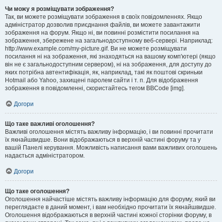
Чи можу я розміщувати зображення?
Так, ви можете розміщувати зображення в своїх повідомленнях. Якщо
адміністратор дозволив приєднання файлів, ви можете завантажити
зображення на форум. Якщо ні, ви повинні розмістити посилання на
зображення, збережене на загальнодоступному веб-сервері. Наприклад:
http://www.example.com/my-picture.gif. Ви не можете розміщувати
посилання ні на зображення, які знаходяться на вашому комп'ютері (якщо
він не є загальнодоступним сервером), ні на зображення, для доступу до
яких потрібна автентифікація, як, наприклад, такі як поштові скриньки
Hotmail або Yahoo, захищені паролем сайти і т. п. Для відображення
зображення в повідомленні, скористайтесь тегом BBCode [img].
Догори
Що таке важливі оголошення?
Важливі оголошення містять важливу інформацію, і ви повинні прочитати
їх якнайшвидше. Вони відображаються в верхній частині форуму та у
вашій Панелі керування. Можливість написання вами важливих оголошень
надається адміністратором.
Догори
Що таке оголошення?
Оголошення найчастіше містять важливу інформацію для форуму, який ви
переглядаєте в даний момент, і вам необхідно прочитати їх якнайшвидше.
Оголошення відображаються в верхній частині кожної сторінки форуму, в