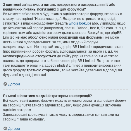
З ким мені зв'язатись з питань некоректного використання і / або
юридичних питань, пов'язаних з цим форумом?
Ви можете зв'язатися з будь-яким з адміністраторів форуму, вказаних в
списку на сторінці "Наша команда". Якщо ви не отримаєте відповіді,
зв'яжіться з власником домену (введіть
whois lookup
) або, у випадку, якщо
це безкоштовний сервіс (наприклад, chat.ru, Yahoo!, free.fr, f2s.com і т. п.), з
керівництвом або адміністратором цього сервера. Врахуйте, що phpBB
Limited
не має абсолютно ніякої юрисдикції над форумом
і не може
нести ніякої відповідальності за те, ким і як даний форум
використовується. Не звертайтесь до phpBB Limited з юридичних питань
(про припинення роботи форуму, відповідальності за нього і т. д.), які
безпосередньо не стосуються
до сайту phpBB.com або які частково
належать до програмного забезпечення phpBB Limited. Якщо ж ви все-
таки надішлете email на адресу phpBB Limited з приводу використання
цього форуму
третьою стороною
, то не чекайте детальної відповіді чи
будь-якої відповіді взагалі.
Догори
Як мені зв'язатися з адміністратором конференції?
Всі користувачі даного форуму можуть використовувати відповідну форму
на сторінці "Зв'язатися з адміністрацією", якщо дана функція включена
адміністратором.
Зареєстровані користувачі також можуть скористатися контактами на
сторінці "Наша команда".
Догори