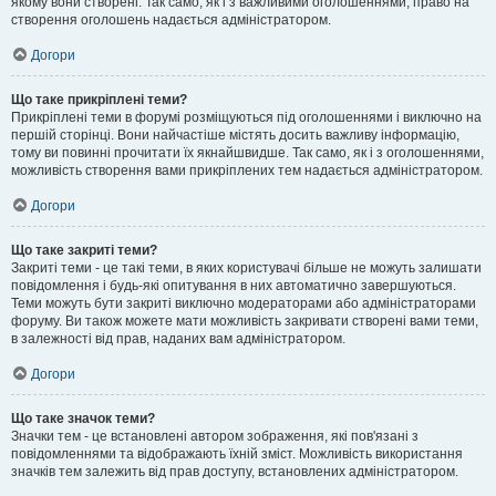
якому вони створені. Так само, як і з важливими оголошеннями, право на
створення оголошень надається адміністратором.
Догори
Що таке прикріплені теми?
Прикріплені теми в форумі розміщуються під оголошеннями і виключно на
першій сторінці. Вони найчастіше містять досить важливу інформацію,
тому ви повинні прочитати їх якнайшвидше. Так само, як і з оголошеннями,
можливість створення вами прикріплених тем надається адміністратором.
Догори
Що таке закриті теми?
Закриті теми - це такі теми, в яких користувачі більше не можуть залишати
повідомлення і будь-які опитування в них автоматично завершуються.
Теми можуть бути закриті виключно модераторами або адміністраторами
форуму. Ви також можете мати можливість закривати створені вами теми,
в залежності від прав, наданих вам адміністратором.
Догори
Що таке значок теми?
Значки тем - це встановлені автором зображення, які пов'язані з
повідомленнями та відображають їхній зміст. Можливість використання
значків тем залежить від прав доступу, встановлених адміністратором.