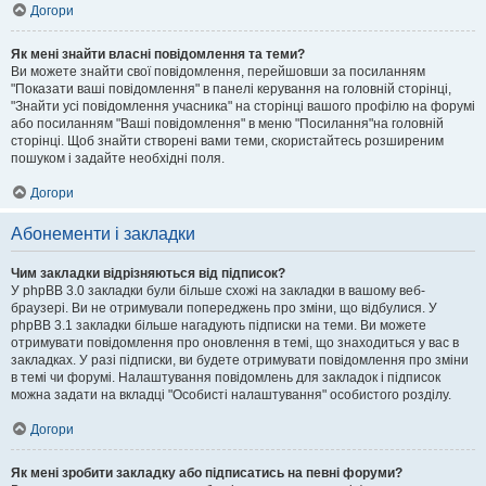
Догори
Як мені знайти власні повідомлення та теми?
Ви можете знайти свої повідомлення, перейшовши за посиланням
"Показати ваші повідомлення" в панелі керування на головній сторінці,
"Знайти усі повідомлення учасника" на сторінці вашого профілю на форумі
або посиланням "Ваші повідомлення" в меню "Посилання"на головній
сторінці. Щоб знайти створені вами теми, скористайтесь розширеним
пошуком і задайте необхідні поля.
Догори
Абонементи і закладки
Чим закладки відрізняються від підписок?
У phpBB 3.0 закладки були більше схожі на закладки в вашому веб-
браузері. Ви не отримували попереджень про зміни, що відбулися. У
phpBB 3.1 закладки більше нагадують підписки на теми. Ви можете
отримувати повідомлення про оновлення в темі, що знаходиться у вас в
закладках. У разі підписки, ви будете отримувати повідомлення про зміни
в темі чи форумі. Налаштування повідомлень для закладок і підписок
можна задати на вкладці "Особисті налаштування" особистого розділу.
Догори
Як мені зробити закладку або підписатись на певні форуми?